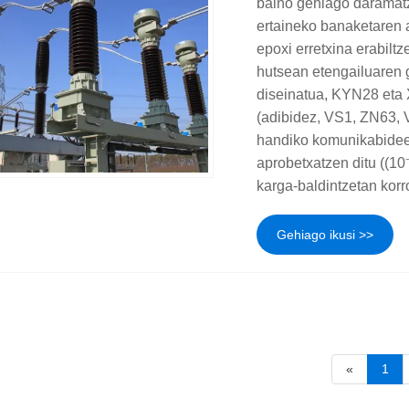
baino gehiago daramatz
ertaineko banaketaren 
epoxi erretxina erabilt
hutsean etengailuaren g
diseinatua, KYN28 eta 
(adibidez, VS1, ZN63, 
handiko komunikabideen
aprobetxatzen ditu ((10
karga-baldintzetan korr
Gehiago ikusi >>
«
1