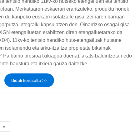
a tentsio handiko 11kv-ko hutseko etengailuen eta tentsio
arloan. Merkatuaren eskaerari erantzuteko, produktu honek
zen du kanpoko euskarri isolatzaile gisa, zeinaren barruan
orputza integralki kapsulatzen den. Oinarrizko osagai gisa
XGN etengailuetan erabiltzen diren etengailuetarako da
VD4). 11kv-ko tentsio handiko huts-etengailuak hutsune
 isolamendu eta arku-itzaltze propietate bikainak
⁻² Pa baino presioa txikiagoa duena), akats-baldintzetan edo
onte-haustura eta itxiera gauza daitezke.
Bidali kontsulta >>
»