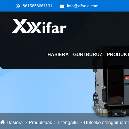
8615658661131
info@xifaele.com
HASIERA
GURI BURUZ
PRODUK
Hasiera
Produktuak
Etengailu
Hutseko etengailuar