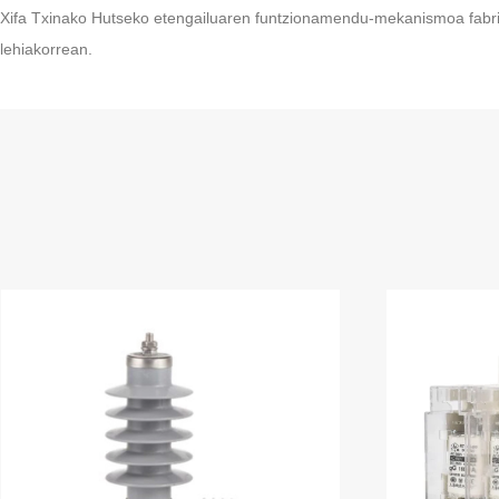
Xifa Txinako Hutseko etengailuaren funtzionamendu-mekanismoa fabrikat
lehiakorrean.