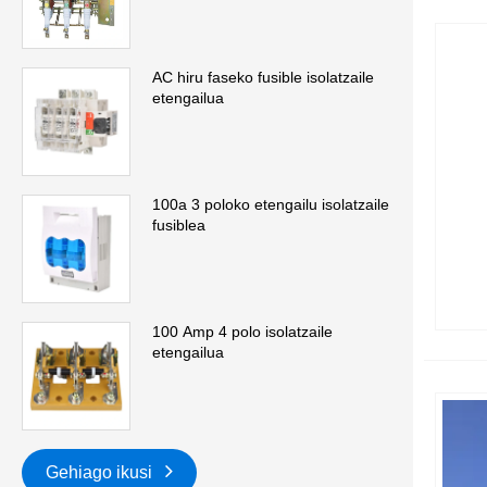
AC hiru faseko fusible isolatzaile
etengailua
100a 3 poloko etengailu isolatzaile
fusiblea
100 Amp 4 polo isolatzaile
etengailua
Gehiago ikusi