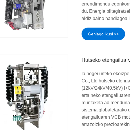
errendimendu egonkorra e
du. Energia biltegirat
aldiz baino handiagoa i
Gehiago ikusi >>
Hutseko etengailua
Ia hogei urteko ekoizp
Co., Ltd hutseko eten
(12kV/24kV/40.5kV) I+G,
ertaineko etengailuaren
muntaketa adimenduna et
sistema globaletarako d
etengailuaren VCB mot
arrazoizko prezioarekin