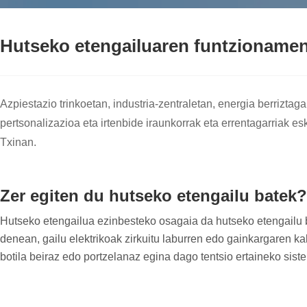
Hutseko etengailuaren funtzionamen
Azpiestazio trinkoetan, industria-zentraletan, energia berriztaga
pertsonalizazioa eta irtenbide iraunkorrak eta errentagarriak e
Txinan.
Zer egiten du hutseko etengailu batek?
Hutseko etengailua ezinbesteko osagaia da hutseko etengailu bat
denean, gailu elektrikoak zirkuitu laburren edo gainkargaren kal
botila beiraz edo portzelanaz egina dago tentsio ertaineko sist