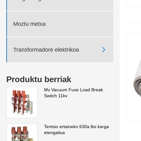
Moztu metxa

Transformadore elektrikoa
Produktu berriak
Mv Vacuum Fuse Load Break
Switch 11kv
Tentsio ertaineko 630a lbs karga
etengailua