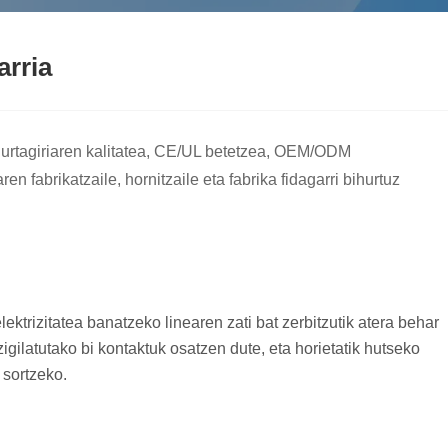
arria
iurtagiriaren kalitatea, CE/UL betetzea, OEM/ODM
 fabrikatzaile, hornitzaile eta fabrika fidagarri bihurtuz
ktrizitatea banatzeko linearen zati bat zerbitzutik atera behar
igilatutako bi kontaktuk osatzen dute, eta horietatik hutseko
 sortzeko.