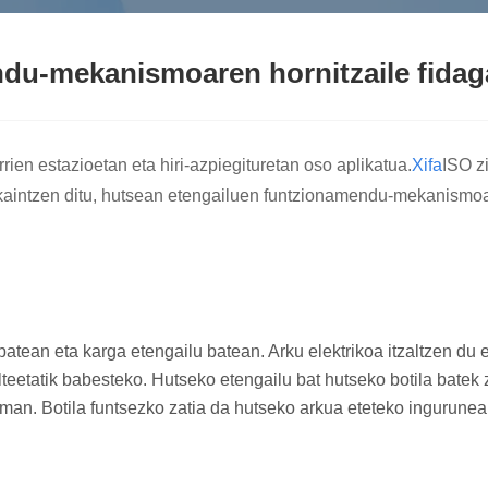
du-mekanismoaren hornitzaile fidag
rrien estazioetan eta hiri-azpiegituretan oso aplikatua.
Xifa
ISO z
skaintzen ditu, hutsean etengailuen funtzionamendu-mekanismoaren
ean eta karga etengailu batean. Arku elektrikoa itzaltzen du ele
teetatik babesteko. Hutseko etengailu bat hutseko botila batek z
eman. Botila funtsezko zatia da hutseko arkua eteteko ingurunea