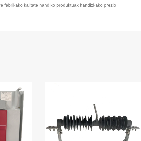
e fabrikako kalitate handiko produktuak handizkako prezio