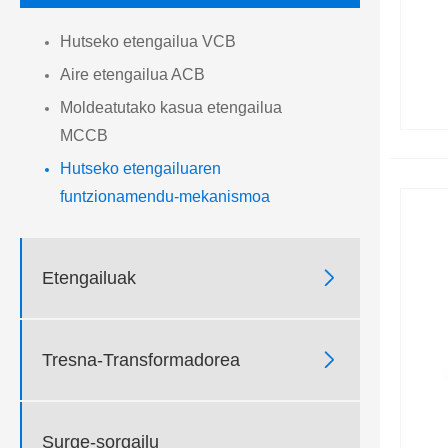
Hutseko etengailua VCB
Aire etengailua ACB
Moldeatutako kasua etengailua
MCCB
Hutseko etengailuaren
funtzionamendu-mekanismoa

Etengailuak

Tresna-Transformadorea
Surge-sorgailu