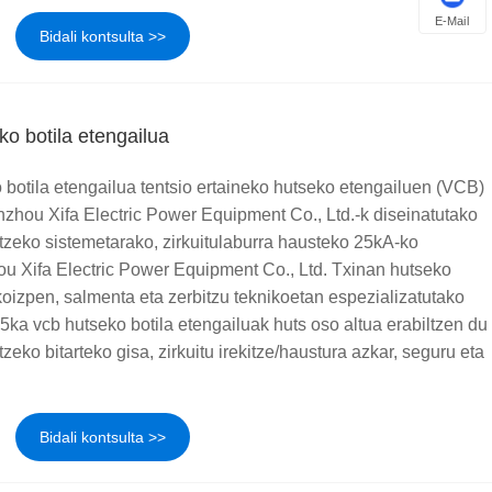
E-Mail
Bidali kontsulta >>
o botila etengailua
botila etengailua tentsio ertaineko hutseko etengailuen (VCB)
zhou Xifa Electric Power Equipment Co., Ltd.-k diseinatutako
tzeko sistemetarako, zirkuitulaburra hausteko 25kA-ko
 Xifa Electric Power Equipment Co., Ltd. Txinan hutseko
koizpen, salmenta eta zerbitzu teknikoetan espezializatutako
25ka vcb hutseko botila etengailuak huts oso altua erabiltzen du
atzeko bitarteko gisa, zirkuitu irekitze/haustura azkar, seguru eta
Bidali kontsulta >>