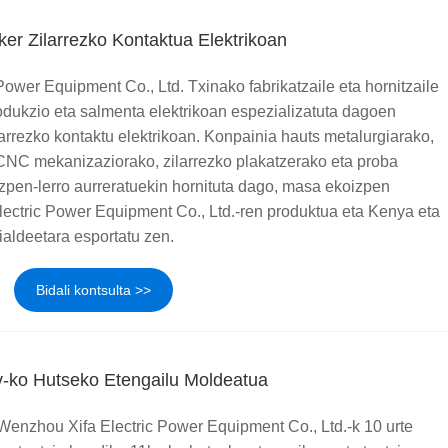
ker Zilarrezko Kontaktua Elektrikoan
ower Equipment Co., Ltd. Txinako fabrikatzaile eta hornitzaile
odukzio eta salmenta elektrikoan espezializatuta dagoen
arrezko kontaktu elektrikoan. Konpainia hauts metalurgiarako,
 CNC mekanizaziorako, zilarrezko plakatzerako eta proba
zpen-lerro aurreratuekin hornituta dago, masa ekoizpen
Electric Power Equipment Co., Ltd.-ren produktua eta Kenya eta
ialdeetara esportatu zen.
Bidali kontsulta >>
v-ko Hutseko Etengailu Moldeatua
Wenzhou Xifa Electric Power Equipment Co., Ltd.-k 10 urte