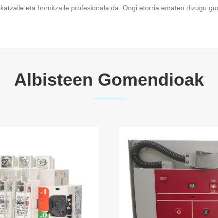
zaile eta hornitzaile profesionala da. Ongi etorria ematen dizugu gur
Albisteen Gomendioak