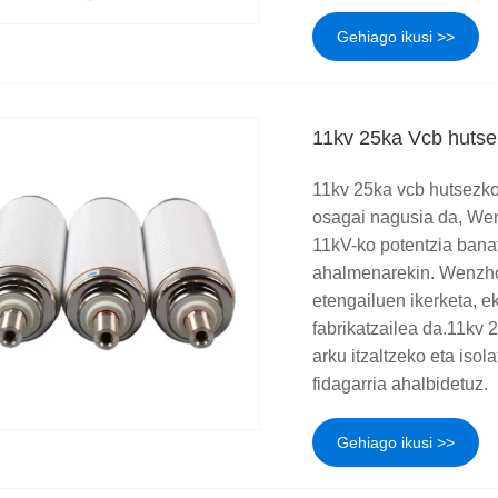
Gehiago ikusi >>
11kv 25ka Vcb hutsek
11kv 25ka vcb hutsezko 
osagai nagusia da, Wen
11kV-ko potentzia bana
ahalmenarekin. Wenzhou
etengailuen ikerketa, e
fabrikatzailea da.11kv 
arku itzaltzeko eta isol
fidagarria ahalbidetuz.
Gehiago ikusi >>