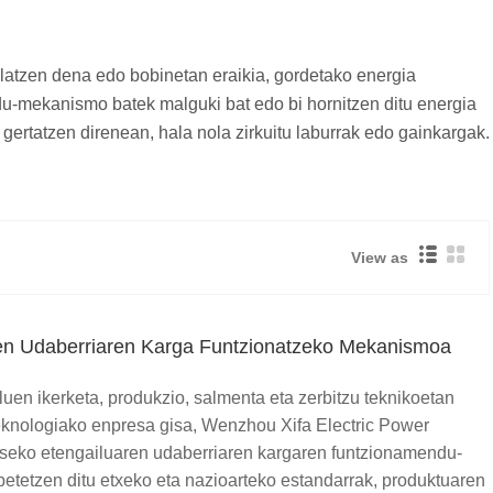
latzen dena edo bobinetan eraikia, gordetako energia
u-mekanismo batek malguki bat edo bi hornitzen ditu energia
gertatzen direnean, hala nola zirkuitu laburrak edo gainkargak.
View as
en Udaberriaren Karga Funtzionatzeko Mekanismoa
uen ikerketa, produkzio, salmenta eta zerbitzu teknikoetan
teknologiako enpresa gisa, Wenzhou Xifa Electric Power
tseko etengailuaren udaberriaren kargaren funtzionamendu-
etetzen ditu etxeko eta nazioarteko estandarrak, produktuaren