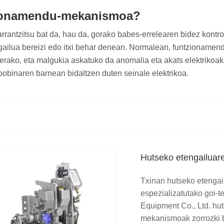
tzionamendu-mekanismoa?
ntzitsu bat da, hau da, gorako babes-errelearen bidez kontro
ilua bereizi edo itxi behar denean. Normalean, funtzionamend
erako, eta malgukia askatuko da anomalia eta akats elektrikoak 
bobinaren barnean bidaltzen duten seinale elektrikoa.
Hutseko etengailuar
Txinan hutseko etengail
espezializatutako goi-
Equipment Co., Ltd. hu
mekanismoak zorrozki b