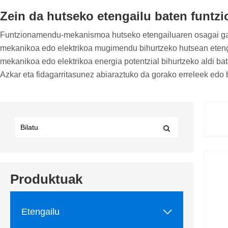
Zein da hutseko etengailu baten fun
Funtzionamendu-mekanismoa hutseko etengailuaren osagai garra
mekanikoa edo elektrikoa mugimendu bihurtzeko hutsean etenga
mekanikoa edo elektrikoa energia potentzial bihurtzeko aldi bat
Azkar eta fidagarritasunez abiaraztuko da gorako erreleek edo 
Produktuak

Etengailu