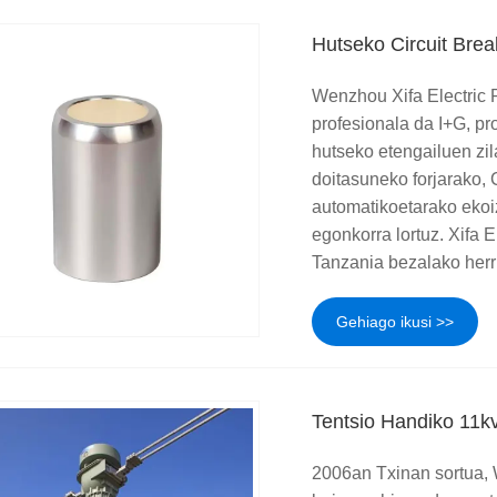
Hutseko Circuit Brea
Wenzhou Xifa Electric P
profesionala da I+G, pr
hutseko etengailuen zil
doitasuneko forjarako,
automatikoetarako ekoi
egonkorra lortuz. Xifa 
Tanzania bezalako herr
Gehiago ikusi >>
Tentsio Handiko 11k
2006an Txinan sortua, 