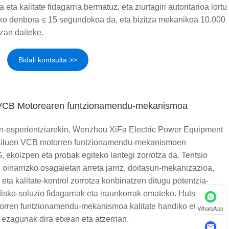
ta kalitate fidagarria bermatuz, eta ziurtagiri autoritarioa lortu
zeko denbora ≤ 15 segundokoa da, eta bizitza mekanikoa 10.000
zan daiteke.
Bidali kontsulta >>
 VCB Motorearen funtzionamendu-mekanismoa
en-esperientziarekin, Wenzhou XiFa Electric Power Equipment
gailuen VCB motorren funtzionamendu-mekanismoen
 ekoizpen eta probak egiteko lantegi zorrotza da. Tentsio
 oinarrizko osagaietan arreta jarriz, doitasun-mekanizazioa,
a kalitate-kontrol zorrotza konbinatzen ditugu potentzia-
isko-soluzio fidagarriak eta iraunkorrak emateko. Hutseko
orren funtzionamendu-mekanismoa kalitate handiko eta
WhatsApp
 ezagunak dira etxean eta atzerrian.