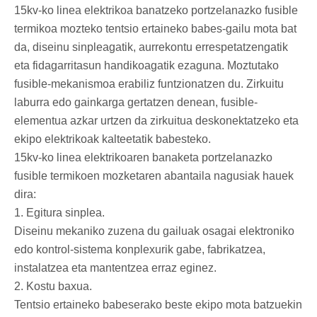
15kv-ko linea elektrikoa banatzeko portzelanazko fusible
termikoa mozteko tentsio ertaineko babes-gailu mota bat
da, diseinu sinpleagatik, aurrekontu errespetatzengatik
eta fidagarritasun handikoagatik ezaguna. Moztutako
fusible-mekanismoa erabiliz funtzionatzen du. Zirkuitu
laburra edo gainkarga gertatzen denean, fusible-
elementua azkar urtzen da zirkuitua deskonektatzeko eta
ekipo elektrikoak kalteetatik babesteko.
15kv-ko linea elektrikoaren banaketa portzelanazko
fusible termikoen mozketaren abantaila nagusiak hauek
dira:
1. Egitura sinplea.
Diseinu mekaniko zuzena du gailuak osagai elektroniko
edo kontrol-sistema konplexurik gabe, fabrikatzea,
instalatzea eta mantentzea erraz eginez.
2. Kostu baxua.
Tentsio ertaineko babeserako beste ekipo mota batzuekin