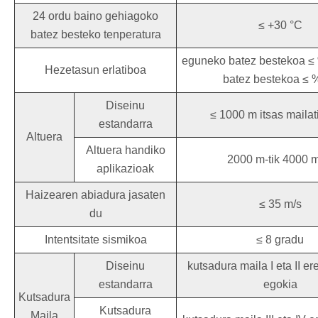
24 ordu baino gehiagoko
≤ +30 °C
batez besteko tenperatura
eguneko batez bestekoa ≤ 
Hezetasun erlatiboa
batez bestekoa ≤ 
Diseinu
≤ 1000 m itsas mailat
estandarra
Altuera
Altuera handiko
2000 m-tik 4000 m
aplikazioak
Haizearen abiadura jasaten
≤ 35 m/s
du
Intentsitate sismikoa
≤ 8 gradu
Diseinu
kutsadura maila I eta II e
estandarra
egokia
Kutsadura
Kutsadura
Maila