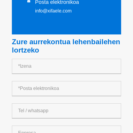
Posta elektronikoa

info@xifaele.com
Zure aurrekontua lehenbailehen
lortzeko