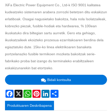
XiFa Electric Power Equipment Co., Ltd-k ISO 9001 kalitatea
kudeatzeko sistemaren arabera zorrozki betetzen ditu eskakizun
erlatiboak. Osagai nagusietako bakoitza, hala nola Isolatzaileak,
kobrezko piezak, fusible-hodiak eta hardwarea, % 100ean
ikuskatuko dira biltegian sartu aurretik. Gero eta gehiago,
ikuskatzaileek ekoizteko prozesua ezarritakoaren berdina dela
egiaztatuko dute. 15kv-ko linea elektrikoaren banaketa
portzelanazko fusible termikoen mozketa bakoitzak serie-
fabrikako proba bat izango du terminaleko erabiltzaileen
eskakizunarekin bat etortzeko.
Bidali kontsulta
Facebook
X
WhatsApp
Pinterest
LinkedIn
Share
Produktuaren Deskribapena