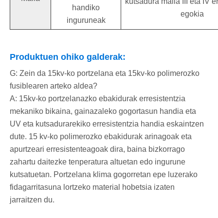
kutsadura maila III eta IV 
handiko
egokia
inguruneak
Produktuen ohiko galderak:
G: Zein da 15kv-ko portzelana eta 15kv-ko polimerozko
fusiblearen arteko aldea?
A: 15kv-ko portzelanazko ebakidurak erresistentzia
mekaniko bikaina, gainazaleko gogortasun handia eta
UV eta kutsadurarekiko erresistentzia handia eskaintzen
dute. 15 kv-ko polimerozko ebakidurak arinagoak eta
apurtzeari erresistenteagoak dira, baina bizkorrago
zahartu daitezke tenperatura altuetan edo ingurune
kutsatuetan. Portzelana klima gogorretan epe luzerako
fidagarritasuna lortzeko material hobetsia izaten
jarraitzen du.