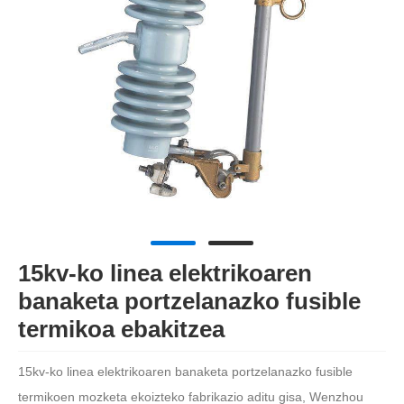
15kv-ko linea elektrikoaren
banaketa portzelanazko fusible
termikoa ebakitzea
15kv-ko linea elektrikoaren banaketa portzelanazko fusible
termikoen mozketa ekoizteko fabrikazio aditu gisa, Wenzhou