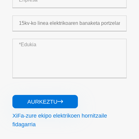
AURKEZTU

XiFa-zure ekipo elektrikoen hornitzaile
fidagarria