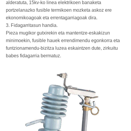
alderatuta, 15kv-ko linea elektrikoen banaketa
portzelanazko fusible termikoen mozketa askoz ere
ekonomikoagoak eta errentagarriagoak dira.
3. Fidagarritasun handia.
Pieza mugikor gutxirekin eta mantentze-eskakizun
minimoekin, fusible hauek errendimendu egonkorra eta
funtzionamendu-bizitza luzea eskaintzen dute, zirkuitu
babes fidagarria bermatuz.