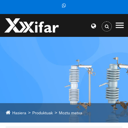
Hasiera
Produktuak
Moztu metxa