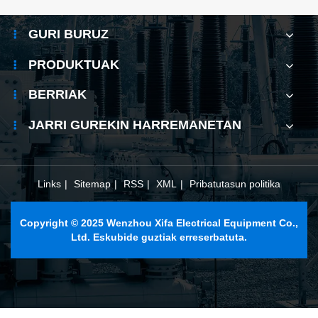
GURI BURUZ
PRODUKTUAK
BERRIAK
JARRI GUREKIN HARREMANETAN
Links
|
Sitemap
|
RSS
|
XML
|
Pribatutasun politika
Copyright © 2025 Wenzhou Xifa Electrical Equipment Co.,
Ltd. Eskubide guztiak erreserbatuta.