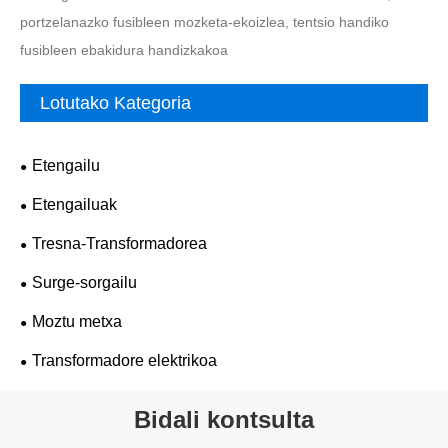
portzelanazko fusibleen mozketa-ekoizlea, tentsio handiko
fusibleen ebakidura handizkakoa
Lotutako Kategoria
Etengailu
Etengailuak
Tresna-Transformadorea
Surge-sorgailu
Moztu metxa
Transformadore elektrikoa
Bidali kontsulta