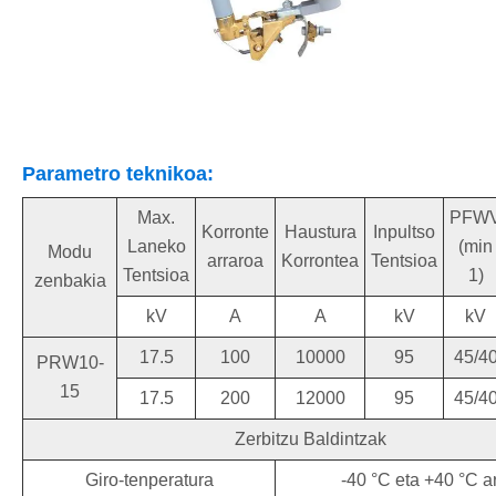
Parametro teknikoa:
Max.
PFW
Korronte
Haustura
Inpultso
Laneko
(min
Modu
arraroa
Korrontea
Tentsioa
Tentsioa
1)
zenbakia
kV
A
A
kV
kV
17.5
100
10000
95
45/4
PRW10-
15
17.5
200
12000
95
45/4
Zerbitzu Baldintzak
Giro-tenperatura
-40 °C eta +40 °C a