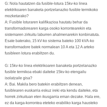
G: Nola hautatzen da fusible-lotura 15kv-ko linea
elektrikoaren banaketa portzelanazko fusible termikoko
mozketarako?
A: Fusible loturaren kalifikazioa hautatu behar da
transformadorearen karga osoko korrontearekin eta
sistemaren zirkuitu laburren ahalmenarekin konbinatuta.
Esate baterako, 15 kV-ko sistema bateko 100 kVA-ko
transformadore batek normalean 10 A eta 12 A arteko
fusibleen lotura erabiltzen du.
G: 15kv-ko linea elektrikoaren banaketa portzelanazko
fusible termikoa ebaki daiteke 15kv-ko etengailu
isolatzaile gisa?
A: Bai. Makila bero batekin erabiltzen denean,
fusiblearen euskarria eskuz ireki eta kendu daiteke, eta
horrek zirkuituan eten ikusgarria eman dezake. Hala ere,
ez da karga-korrontea eteteko erabiliko karga hausteko