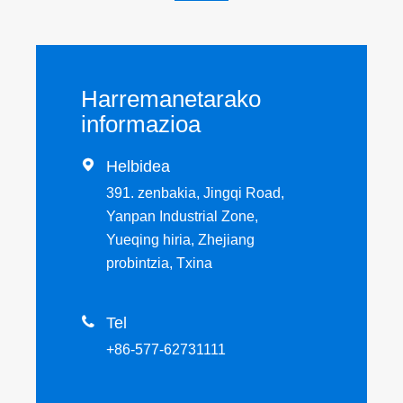
Harremanetarako
informazioa

Helbidea
391. zenbakia, Jingqi Road,
Yanpan Industrial Zone,
Yueqing hiria, Zhejiang
probintzia, Txina

Tel
+86-577-62731111