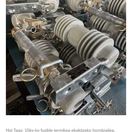
Hot Tags: 15kv-ko fusible termikoa ebakitzeko hornitzailea,