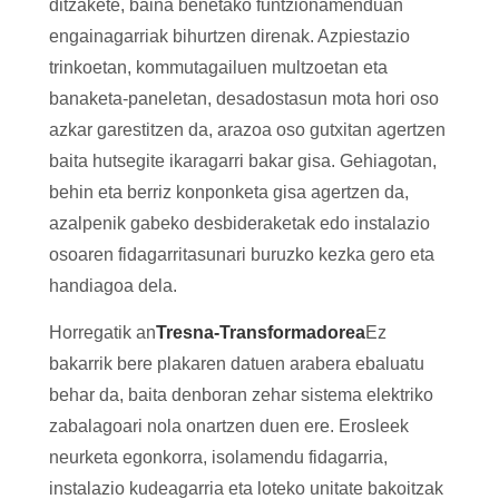
ditzakete, baina benetako funtzionamenduan
engainagarriak bihurtzen direnak. Azpiestazio
trinkoetan, kommutagailuen multzoetan eta
banaketa-paneletan, desadostasun mota hori oso
azkar garestitzen da, arazoa oso gutxitan agertzen
baita hutsegite ikaragarri bakar gisa. Gehiagotan,
behin eta berriz konponketa gisa agertzen da,
azalpenik gabeko desbideraketak edo instalazio
osoaren fidagarritasunari buruzko kezka gero eta
handiagoa dela.
Horregatik an
Tresna-Transformadorea
Ez
bakarrik bere plakaren datuen arabera ebaluatu
behar da, baita denboran zehar sistema elektriko
zabalagoari nola onartzen duen ere. Erosleek
neurketa egonkorra, isolamendu fidagarria,
instalazio kudeagarria eta loteko unitate bakoitzak