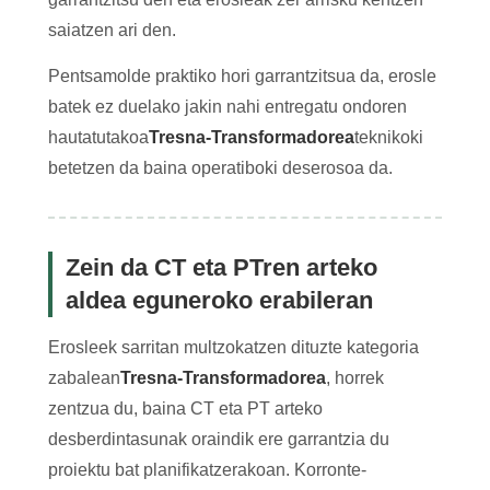
saiatzen ari den.
Pentsamolde praktiko hori garrantzitsua da, erosle
batek ez duelako jakin nahi entregatu ondoren
hautatutakoa
Tresna-Transformadorea
teknikoki
betetzen da baina operatiboki deserosoa da.
Zein da CT eta PTren arteko
aldea eguneroko erabileran
Erosleek sarritan multzokatzen dituzte kategoria
zabalean
Tresna-Transformadorea
, horrek
zentzua du, baina CT eta PT arteko
desberdintasunak oraindik ere garrantzia du
proiektu bat planifikatzerakoan. Korronte-