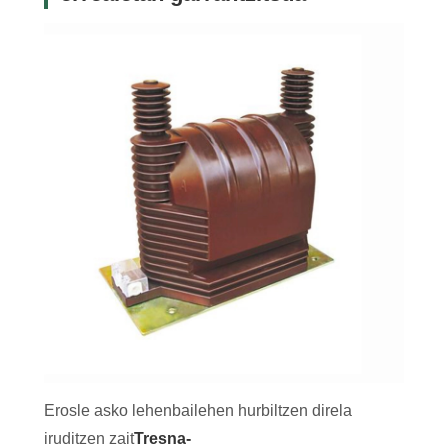
Erosle asko lehenbailehen hurbiltzen direla
iruditzen zait
Tresna-