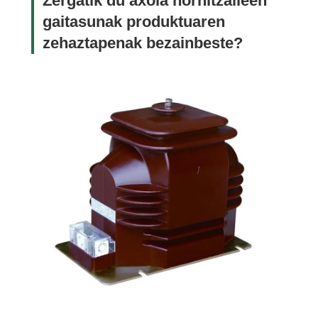
Zergatik du axola hornitzaileen
gaitasunak produktuaren
zehaztapenak bezainbeste?