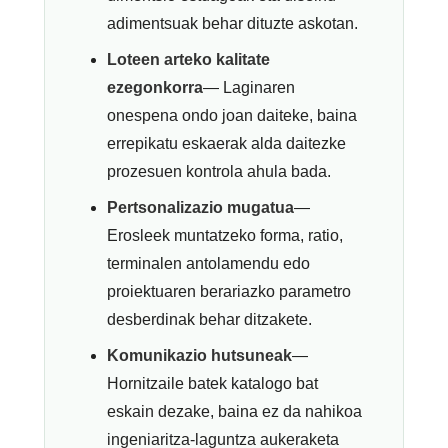
adimentsuak behar dituzte askotan.
Loteen arteko kalitate
ezegonkorra
— Laginaren
onespena ondo joan daiteke, baina
errepikatu eskaerak alda daitezke
prozesuen kontrola ahula bada.
Pertsonalizazio mugatua
—
Erosleek muntatzeko forma, ratio,
terminalen antolamendu edo
proiektuaren berariazko parametro
desberdinak behar ditzakete.
Komunikazio hutsuneak
—
Hornitzaile batek katalogo bat
eskain dezake, baina ez da nahikoa
ingeniaritza-laguntza aukeraketa