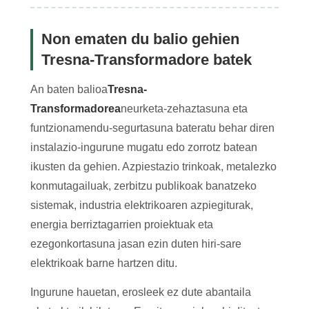
Non ematen du balio gehien
Tresna-Transformadore batek
An baten balioa
Tresna-
Transformadorea
neurketa-zehaztasuna eta
funtzionamendu-segurtasuna bateratu behar diren
instalazio-ingurune mugatu edo zorrotz batean
ikusten da gehien. Azpiestazio trinkoak, metalezko
konmutagailuak, zerbitzu publikoak banatzeko
sistemak, industria elektrikoaren azpiegiturak,
energia berriztagarrien proiektuak eta
ezegonkortasuna jasan ezin duten hiri-sare
elektrikoak barne hartzen ditu.
Ingurune hauetan, erosleek ez dute abantaila