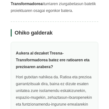
Transformadorea
iturriaren ziurgabetasun batetik
proiektuaren osagai egonkor batera.
Ohiko galderak
Aukera al dezaket Tresna-
Transformadorea batez ere ratioaren eta
prezioaren arabera?
Hori gutxitan nahikoa da. Ratioa eta prezioa
garrantzitsuak dira, baina ez dizute esaten
unitatea zure isolamendu eskakizunekin,
espazio-mugekin, zehaztasun-itxaropenekin
eta funtzionamendu-ingurune errealarekin