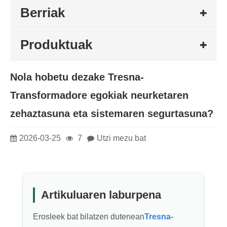
Berriak
Produktuak
Nola hobetu dezake Tresna-
Transformadore egokiak neurketaren
zehaztasuna eta sistemaren segurtasuna?
2026-03-25
7
Utzi mezu bat
Artikuluaren laburpena
Erosleek bat bilatzen dutenean
Tresna-