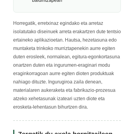
baldintzapean
Horregatik, erretxinaz egindako eta arretaz
isolatutako diseinuek arreta erakartzen dute tentsio
ertaineko aplikazioetan. Hautsa, hezetasuna edo
muntaketa trinkoko murriztapenekin aurre egiten
duten erosleek, normalean, egitura-egonkortasuna
onartzen duten eta ingurumen-eraginari modu
eraginkorragoan aurre egiten dioten produktuak
nahiago dituzte. Ingurugiroa zaila denean,
materialaren aukeraketa eta fabrikazio-prozesua
atzeko xehetasunak izateari uzten diote eta
erosketa-lehentasun bihurtzen dira.