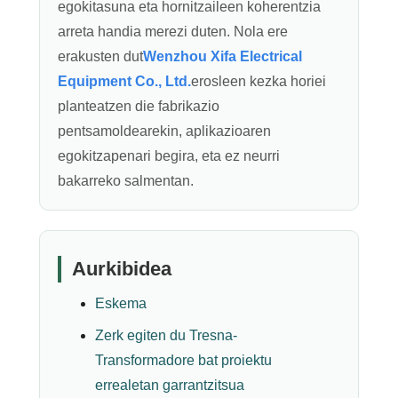
egokitasuna eta hornitzaileen koherentzia
arreta handia merezi duten. Nola ere
erakusten dut
Wenzhou Xifa Electrical
Equipment Co., Ltd.
erosleen kezka horiei
planteatzen die fabrikazio
pentsamoldearekin, aplikazioaren
egokitzapenari begira, eta ez neurri
bakarreko salmentan.
Aurkibidea
Eskema
Zerk egiten du Tresna-
Transformadore bat proiektu
errealetan garrantzitsua