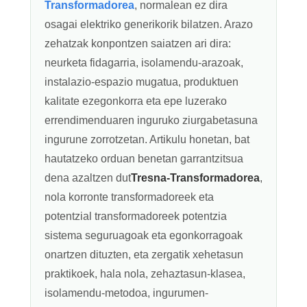
Transformadorea
, normalean ez dira
osagai elektriko generikorik bilatzen. Arazo
zehatzak konpontzen saiatzen ari dira:
neurketa fidagarria, isolamendu-arazoak,
instalazio-espazio mugatua, produktuen
kalitate ezegonkorra eta epe luzerako
errendimenduaren inguruko ziurgabetasuna
ingurune zorrotzetan. Artikulu honetan, bat
hautatzeko orduan benetan garrantzitsua
dena azaltzen dut
Tresna-Transformadorea
,
nola korronte transformadoreek eta
potentzial transformadoreek potentzia
sistema seguruagoak eta egonkorragoak
onartzen dituzten, eta zergatik xehetasun
praktikoek, hala nola, zehaztasun-klasea,
isolamendu-metodoa, ingurumen-