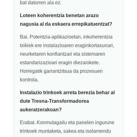
bat datorren ala ez.
Loteen koherentzia benetan arazo
nagusia al da eskaera errepikatuentzat?
Bai. Potentzia-aplikazioetan, inkoherentzia
txikiek ere instalazioaren eraginkortasunari,
neurketaren konfiantzari eta sistemaren
estandarizazioari eragin diezaiokete.
Horregatik garrantzitsua da prozesuen
kontrola.
Instalazio trinkoek arreta berezia behar al
dute Tresna-Transformadorea
aukeratzerakoan?
Erabat. Konmutagailu eta panelen ingurune
trinkoek muntaketa, sakea eta isolamendu