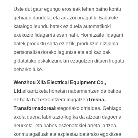
Uste dut gaur egungo erosleak lehen baino kontu
gehiago daudela, eta arrazoi onagatik. Badakite
katalogo leundu batek ez duela automatikoki
exekuzio fidagarria esan nahi. Hornitzaile fidagarri
batek produktu sorta ez ezik, produkzio diziplina,
pertsonalizaziorako laguntza eta aplikazioak
gidatutako eskakizunekin ezagutzen dituen frogatu
beharko luke.
Wenzhou Xifa Electrical Equipment Co.,
Ltd.
elkarrizketa honetan nabarmentzen da balioa
ez baita bat eskaintzera mugatzen
Tresna-
Transformadorea
kategoriako orrialdea. Gehiago
axola duena fabrikazio-logika da atzean dagoena:
neurketa- eta babes-eszenatokiei arreta jartzea,
konmutagailuak eta azpiestazioetarako egokitzea