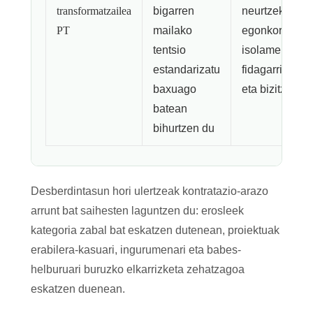
transformatzailea
bigarren
neurtzeko
PT
mailako
egonkortasun
tentsio
isolamenduar
estandarizatu
fidagarritasun
baxuago
eta bizitza luz
batean
bihurtzen du
Desberdintasun hori ulertzeak kontratazio-arazo
arrunt bat saihesten laguntzen du: erosleek
kategoria zabal bat eskatzen dutenean, proiektuak
erabilera-kasuari, ingurumenari eta babes-
helburuari buruzko elkarrizketa zehatzagoa
eskatzen duenean.