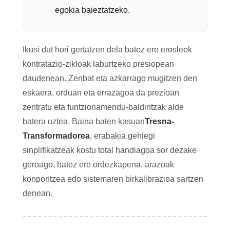
egokia baieztatzeko.
Ikusi dut hori gertatzen dela batez ere erosleek
kontratazio-zikloak laburtzeko presiopean
daudenean. Zenbat eta azkarrago mugitzen den
eskaera, orduan eta errazagoa da prezioan
zentratu eta funtzionamendu-baldintzak alde
batera uztea. Baina baten kasuan
Tresna-
Transformadorea
, erabakia gehiegi
sinplifikatzeak kostu total handiagoa sor dezake
geroago, batez ere ordezkapena, arazoak
konpontzea edo sistemaren birkalibrazioa sartzen
denean.