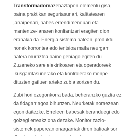
Transformadorea
zehaztapen-elementu gisa,
baina praktikan segurtasunari, kalitatearen
jarraipenari, babes-errendimenduari eta
mantentze-lanaren konfiantzari eragiten dion
erabakia da. Energia sistema batean, produktu
honek korrontea edo tentsioa maila neurgarri
batera murriztea baino gehiago egiten du.
Zuzeneko sare elektrikoaren eta operadoreek
ikusgarritasunerako eta kontrolerako menpe
dituzten gailuen arteko zubia sortzen du.
Zubi hori ezegonkorra bada, beheranzko guztia ez
da fidagarriagoa bihurtzen. Neurketak noraezean
egon daitezke. Erreleen babesak beranduegi edo
goizegi erreakziona dezake. Monitorizazio-
sistemek paperean onargarriak diren balioak sor