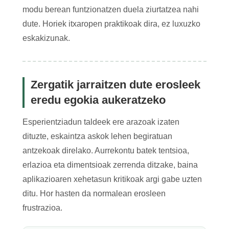
modu berean funtzionatzen duela ziurtatzea nahi
dute. Horiek itxaropen praktikoak dira, ez luxuzko
eskakizunak.
Zergatik jarraitzen dute erosleek
eredu egokia aukeratzeko
Esperientziadun taldeek ere arazoak izaten
dituzte, eskaintza askok lehen begiratuan
antzekoak direlako. Aurrekontu batek tentsioa,
erlazioa eta dimentsioak zerrenda ditzake, baina
aplikazioaren xehetasun kritikoak argi gabe uzten
ditu. Hor hasten da normalean erosleen
frustrazioa.