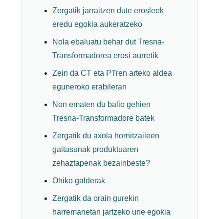
Zergatik jarraitzen dute erosleek
eredu egokia aukeratzeko
Nola ebaluatu behar dut Tresna-
Transformadorea erosi aurretik
Zein da CT eta PTren arteko aldea
eguneroko erabileran
Non ematen du balio gehien
Tresna-Transformadore batek
Zergatik du axola hornitzaileen
gaitasunak produktuaren
zehaztapenak bezainbeste?
Ohiko galderak
Zergatik da orain gurekin
harremanetan jartzeko une egokia