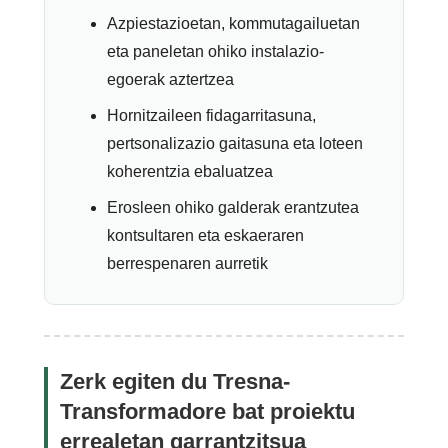
Azpiestazioetan, kommutagailuetan
eta paneletan ohiko instalazio-
egoerak aztertzea
Hornitzaileen fidagarritasuna,
pertsonalizazio gaitasuna eta loteen
koherentzia ebaluatzea
Erosleen ohiko galderak erantzutea
kontsultaren eta eskaeraren
berrespenaren aurretik
Zerk egiten du Tresna-
Transformadore bat proiektu
errealetan garrantzitsua