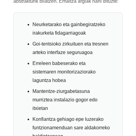
abstrakturik bilatzen. Emaitza argiak nahi dituzte:
Neurketarako eta gainbegiratzeko
irakurketa fidagarriagoak
Goi-tentsioko zirkuituen eta tresnen
arteko interfaze seguruagoa
Erreleen babeserako eta
sistemaren monitorizaziorako
laguntza hobea
Mantentze-ziurgabetasuna
murriztea instalazio gogor edo
itxietan
Konfiantza gehiago epe luzerako
funtzionamenduan sare aldakorreko