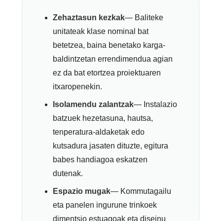
Zehaztasun kezkak
— Baliteke
unitateak klase nominal bat
betetzea, baina benetako karga-
baldintzetan errendimendua agian
ez da bat etortzea proiektuaren
itxaropenekin.
Isolamendu zalantzak
— Instalazio
batzuek hezetasuna, hautsa,
tenperatura-aldaketak edo
kutsadura jasaten dituzte, egitura
babes handiagoa eskatzen
dutenak.
Espazio mugak
— Kommutagailu
eta panelen ingurune trinkoek
dimentsio estuagoak eta diseinu