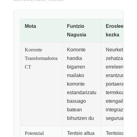
Mota
Funtzio
Erosleen ohi
Nagusia
kezka
Korronte
Korronte
Neurketa
Transformadorea
handia
zehatza,
CT
bigarren
erreleen
mailako
erantzuna,
korronte
portaera
estandarizatu
termikoa eta
baxuago
etengailuetan
batean
integrazio
bihurtzen du
segurua
Potentzial
Tentsio altua
Tentsioa