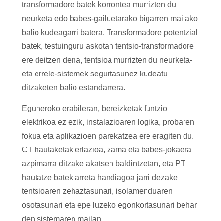
transformadore batek korrontea murrizten du
neurketa edo babes-gailuetarako bigarren mailako
balio kudeagarri batera. Transformadore potentzial
batek, testuinguru askotan tentsio-transformadore
ere deitzen dena, tentsioa murrizten du neurketa-
eta errele-sistemek segurtasunez kudeatu
ditzaketen balio estandarrera.
Eguneroko erabileran, bereizketak funtzio
elektrikoa ez ezik, instalazioaren logika, probaren
fokua eta aplikazioen parekatzea ere eragiten du.
CT hautaketak erlazioa, zama eta babes-jokaera
azpimarra ditzake akatsen baldintzetan, eta PT
hautatze batek arreta handiagoa jarri dezake
tentsioaren zehaztasunari, isolamenduaren
osotasunari eta epe luzeko egonkortasunari behar
den sistemaren mailan.