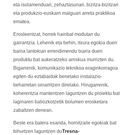
eta isolamenduari, zehaztasunari, bizitza-bizitzari
eta produkzio-euskarri malguari arreta praktikoa
ematea.
Erosleentzat, horrek hainbat modutan du
garrantzia. Lehenik eta behin, itxura egokia duen
baina lantokian errendimendu txarra duen
produktu bat aukeratzeko arriskua murrizten du.
Bigarrenik, komunikazio teknikoa eraginkorragoa
egiten du eztabaidak benetako instalazio-
beharretan oinarritzen direlako. Hirugarrenik,
koherentzia mantentzen laguntzen du proiektu bat
laginaren baliozkotzetik bolumen erosketara
zabaltzen denean.
Beste era batera esanda, hornitzaile egokiak bat
bihurtzen laguntzen du
Tresna-