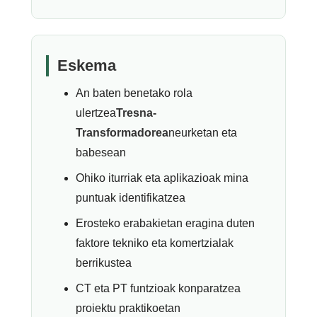
Eskema
An baten benetako rola
ulertzea
Tresna-
Transformadorea
neurketan eta
babesean
Ohiko iturriak eta aplikazioak mina
puntuak identifikatzea
Erosteko erabakietan eragina duten
faktore tekniko eta komertzialak
berrikustea
CT eta PT funtzioak konparatzea
proiektu praktikoetan